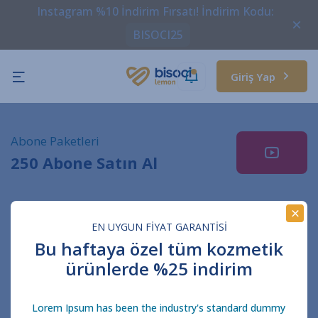
Instagram %10 İndirim Fırsatı! İndirim Kodu:
BISOCI25
Giriş Yap
Abone Paketleri
250 Abone Satın Al
EN UYGUN FİYAT GARANTİSİ
Profil Linkini Giriniz
Bu haftaya özel tüm kozmetik
Gönderi adresini doğru girdiğinizden emin
ürünlerde %25 indirim
olun.
Lorem Ipsum has been the industry's standard dummy